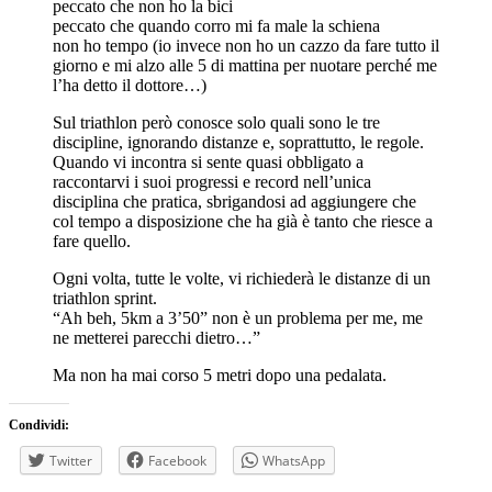
peccato che non ho la bici
peccato che quando corro mi fa male la schiena
non ho tempo (io invece non ho un cazzo da fare tutto il
giorno e mi alzo alle 5 di mattina per nuotare perché me
l’ha detto il dottore…)
Sul triathlon però conosce solo quali sono le tre
discipline, ignorando distanze e, soprattutto, le regole.
Quando vi incontra si sente quasi obbligato a
raccontarvi i suoi progressi e record nell’unica
disciplina che pratica, sbrigandosi ad aggiungere che
col tempo a disposizione che ha già è tanto che riesce a
fare quello.
Ogni volta, tutte le volte, vi richiederà le distanze di un
triathlon sprint.
“Ah beh, 5km a 3’50” non è un problema per me, me
ne metterei parecchi dietro…”
Ma non ha mai corso 5 metri dopo una pedalata.
Condividi:
Twitter
Facebook
WhatsApp