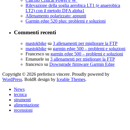
Calcolo Critical Power e W’
Rilevazione della soglia aerobica LT1 (e anaerobica
LT2) con il metodo DFA alpha1
Allenamento polarizzato: appunti
Garmin edge 520 plus: problemi e soluzioni
Commenti recenti
mastokbike
su
3 allenamenti per migliorare la FTP
mastokbike
su
garmin edge 500 – problemi e soluzioni
Francesco
su
garmin edge 500 – problemi e soluzioni
Emanuele
su
3 allenamenti per migliorare la FTP
francesco
su
Downgrade firmware Garmin Edge
Copyright © 2026 preferisco vincere. Proudly powered by
WordPress
. BoldR design by
Iceable Themes
.
News
tecnica
strumenti
alimentazione
recensioni