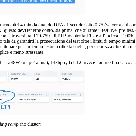
r almeno altri 4 min da quando DFA a1 scende sotto 0.75 (valore a cui 
 questo devi tenerne conto, sia prima, che durante il test. Nel pre-test,
meno si troverà tra il 70-75% di FTP, mentre la LT2 è all’incirca il 100%.
le da garantirti la prosecuzione del test oltre i limiti di tempo minimi s
tinuare per un tempo t>6min oltre la soglia, per sicurezza direi di cons
plice e meno stressante.
 LT1= 248W (un po’ altina), 138bpm, la LT2 invece non me l’ha calcolat
ling ramp
(no cluster) .