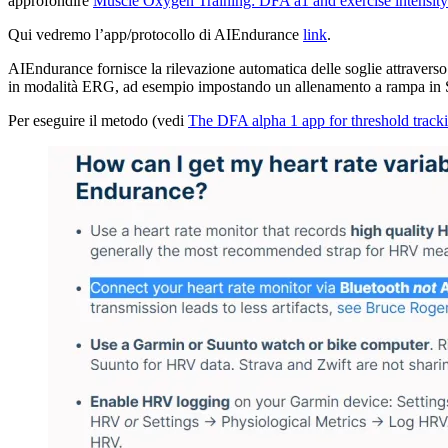
approfondire
Muscle Oxygen Training: DFA a1 and exercise intensi
Qui vedremo l’app/protocollo di AIEndurance
link
.
AIEndurance fornisce la rilevazione automatica delle soglie attraverso 
in modalità ERG, ad esempio impostando un allenamento a rampa in S
Per eseguire il metodo (vedi
The DFA alpha 1 app for threshold track