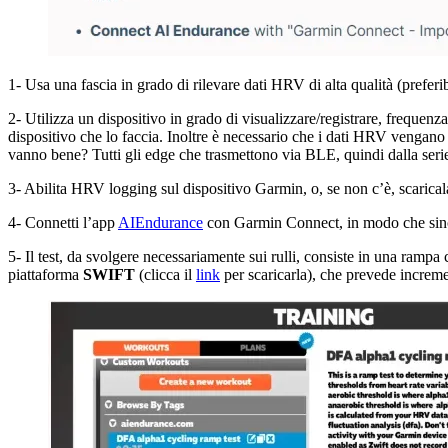
1- Usa una fascia in grado di rilevare dati HRV di alta qualità (prefer
2- Utilizza un dispositivo in grado di visualizzare/registrare, freque
dispositivo che lo faccia. Inoltre è necessario che i dati HRV vengano i
vanno bene? Tutti gli edge che trasmettono via BLE, quindi dalla ser
3- Abilita HRV logging sul dispositivo Garmin, o, se non c’è, scarica
4- Connetti l’app
AIEndurance
con Garmin Connect, in modo che sincr
5- Il test, da svolgere necessariamente sui rulli, consiste in una rampa
piattaforma
SWIFT
(clicca il
link
per scaricarla), che prevede increm