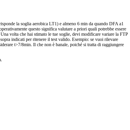
corrisponde la soglia aerobica LT1) e almeno 6 min da quando DFA a1
 operativamente questo significa valutare a priori quali potrebbe essere
 Una volta che hai stimato le tue soglie, devi modificare variare la FTP
opra indicati per ritenere il test valido. Esempio: se vuoi rilevare
iderare t>7/8min. Il che non è banale, poiché si tratta di raggiungere
a.