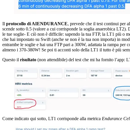
Il
protocollo di AIENDURANCE
, prevede che il test continui pe
scende sotto 0.5 (valore a cui corrisponde la soglia anaerobica LT2). Di
le tue soglie- E ciò non è difficile: sapendo la tua FTP, la LT1 più o 
che hai impostato su Swift (anche se non è la tua non importa) in modo ta
entrambe le soglie e hai una FTP pari a 300W, adattata la rampa per con
almeno i 370-380W! Se poi ti acconti solo della LT1 il tutto è più sem
Questo il
risultato
(non attendibile) del test che mi ha fornito l’app:
Come indicato qui sotto, LT1 corrisponde alla metrica
Endurance Cel