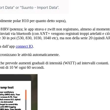
ibilmente polar H10 per quanto detto sopra),
nza/HRV/potenza; le app strava e zwift non registrano, almeno al moment
nviati via bluetooth (con ANT+ vengono registrati troppi artefatti e ciò i
ie 30 in poi (530, 830, 1030, 1040 etc), ma non della serie 20 (quindi
la dall’app
connect IQ
.
onizzano le attività automaticamente.
 che prevede aumenti graduali di intensità (WATT) ad intervalli costanti.
enti di 10 W ogni 60 secondi.