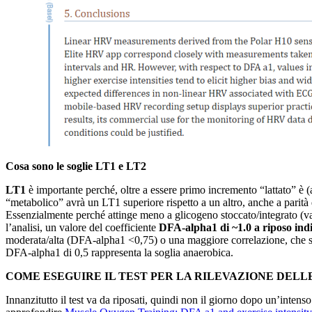
Cosa sono le soglie LT1 e LT2
LT1
è importante perché, oltre a essere primo incremento “lattato” è (a
“metabolico” avrà un LT1 superiore rispetto a un altro, anche a parità 
Essenzialmente perché attinge meno a glicogeno stoccato/integrato (va 
l’analisi, un valore del coefficiente
DFA-alpha1 di ~1.0 a riposo indi
moderata/alta (DFA-alpha1 <0,75) o una maggiore correlazione, che si 
DFA-alpha1 di 0,5 rappresenta la soglia anaerobica.
COME ESEGUIRE IL TEST PER LA RILEVAZIONE DELLE
Innanzitutto il test va da riposati, quindi non il giorno dopo un’intens