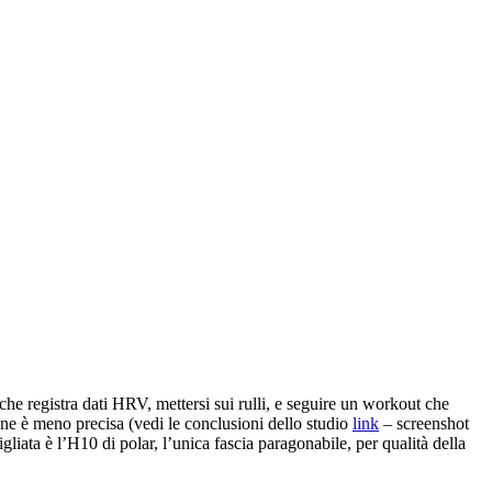
he registra dati HRV, mettersi sui rulli, e seguire un workout che
one è meno precisa (vedi le conclusioni dello studio
link
– screenshot
ata è l’H10 di polar, l’unica fascia paragonabile, per qualità della