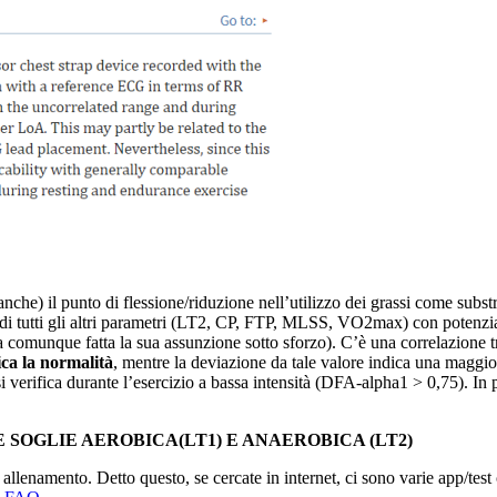
nche) il punto di flessione/riduzione nell’utilizzo dei grassi come subst
di tutti gli altri parametri (LT2, CP, FTP, MLSS, VO2max) con potenziali 
comunque fatta la sua assunzione sotto sforzo). C’è una correlazione tr
ca la normalità
, mentre la deviazione da tale valore indica una maggior
verifica durante l’esercizio a bassa intensità (DFA-alpha1 > 0,75). In 
 SOGLIE AEROBICA(LT1) E ANAEROBICA (LT2)
o allenamento. Detto questo, se cercate in internet, ci sono varie app/test