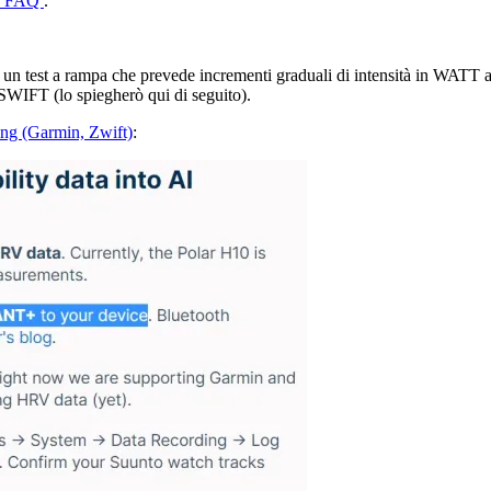
ty FAQ
.
un test a rampa che prevede incrementi graduali di intensità in WATT ad in
WIFT (lo spiegherò qui di seguito).
ing (Garmin, Zwift)
: