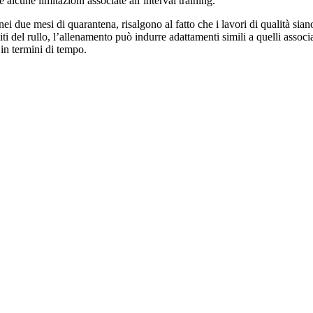
 alcune limitazioni associate all’interval training.
ei due mesi di quarantena, risalgono al fatto che i lavori di qualità sia
imiti del rullo, l’allenamento può indurre adattamenti simili a quelli asso
 in termini di tempo.