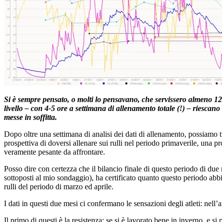
Si è sempre pensato, o molti lo pensavano, che servissero almeno 12-
livello – con 4-5 ore a settimana di allenamento totale (!) – riescan
messe in soffitta.
Dopo oltre una settimana di analisi dei dati di allenamento, possiamo t
prospettiva di doversi allenare sui rulli nel periodo primaverile, una pr
veramente pesante da affrontare.
Posso dire con certezza che il bilancio finale di questo periodo di due
sottoposti al mio sondaggio), ha certificato quanto questo periodo abbia d
rulli del periodo di marzo ed aprile.
I dati in questi due mesi ci confermano le sensazioni degli atleti: nell
Il primo di questi è la resistenza: se si è lavorato bene in inverno, e