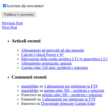
Iscrivimi alla newsletter!
Previous Post
Next Post
Articoli recenti
Allenamento ad intervalli ad alta intensità
Calcolo Critical Power e W’
Rilevazione della soglia aerobica LT1 (e anaerobica LT
Allenamento polarizzato: appunti
Garmin edge 520 plus: problemi e soluzioni
Commenti recenti
mastokbike
su
3 allenamenti per migliorare la FTP
mastokbike
su
garmin edge 500 – problemi e soluzioni
Francesco
su
garmin edge 500 – problemi e soluzioni
Emanuele
su
3 allenamenti per migliorare la FTP
francesco
su
Downgrade firmware Garmin Edge