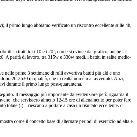
i; il primo lungo abbiamo verificato un riscontro eccellente sulle 4h,
ibuiti su tratti tra i 10 e i 20’; come si evince dal grafico, anche la
. A parità di lavoro, tra 315w e 330w medi, i battiti in salite medio-
 nelle prime 3 settimane di rulli avvertiva battiti più alti e uno
to dopo 2h-2h30 di qualità, che in realtà non è mai avvenuto. Anzi,
cativi durante il primo lungo post-quarantena.
seguito. Il messaggio più importante da evidenziare però riguarda il
savano, che servissero almeno 12-15 ore di allenamento per poter fare
o totale (!) – riescano a portare a casa un risultato eccellente, ci
 mostra come il concetto base di alternare periodi di esercizio ad alta e