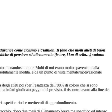
rance come ciclismo e triathlon. Il fatto che molti atleti di buon
todiche di pensiero ed allenamento (le ore, i km di sella…) vadano
ato allenandosi indoor. Molti di noi erano molto spaventati dalla
 assolutamente inedita. e da un punto di vista mentale/motivazionale
degli atleti poi (per l’esattezza dell’88% di coloro che si sono
ma infatti giudicato peggio del previsto, il riscontro avuto alla fine dei
ari aspetti curiosi e meritevoli di approfondimento.
pauracchio, dopo due mesi di allenamento breve ma specifico ed intenso,