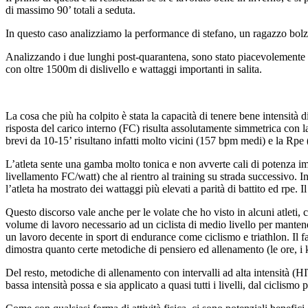
di massimo 90’ totali a seduta.
In questo caso analizziamo la performance di stefano, un ragazzo bolza
Analizzando i due lunghi post-quarantena, sono stato piacevolemente co
con oltre 1500m di dislivello e wattaggi importanti in salita.
La cosa che più ha colpito è stata la capacità di tenere bene intensità di 
risposta del carico interno (FC) risulta assolutamente simmetrica con l
brevi da 10-15’ risultano infatti molto vicini (157 bpm medi) e la Rpe (
L’atleta sente una gamba molto tonica e non avverte cali di potenza impro
livellamento FC/watt) che al rientro al training su strada successivo. 
l’atleta ha mostrato dei wattaggi più elevati a parità di battito ed rpe.
Questo discorso vale anche per le volate che ho visto in alcuni atleti,
volume di lavoro necessario ad un ciclista di medio livello per manten
un lavoro decente in sport di endurance come ciclismo e triathlon. Il fat
dimostra quanto certe metodiche di pensiero ed allenamento (le ore, i
Del resto, metodiche di allenamento con intervalli ad alta intensità (HIT
bassa intensità possa e sia applicato a quasi tutti i livelli, dal ciclismo