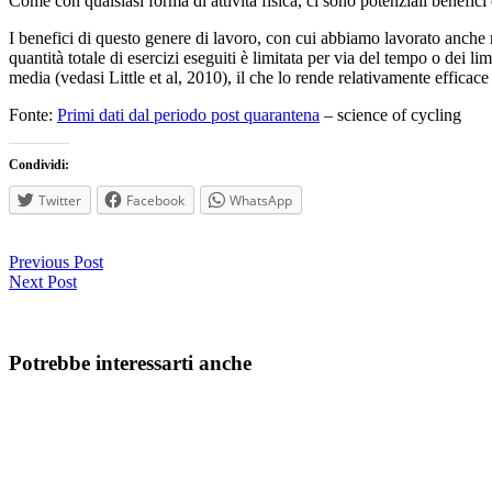
Come con qualsiasi forma di attività fisica, ci sono potenziali benefici e
I benefici di questo genere di lavoro, con cui abbiamo lavorato anche n
quantità totale di esercizi eseguiti è limitata per via del tempo o dei l
media (vedasi Little et al, 2010), il che lo rende relativamente efficace
Fonte:
Primi dati dal periodo post quarantena
– science of cycling
Condividi:
Twitter
Facebook
WhatsApp
Previous Post
Next Post
Potrebbe interessarti anche