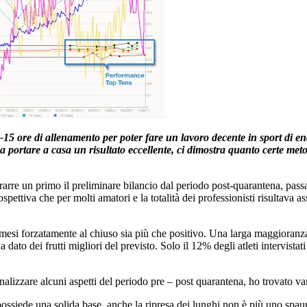
15 ore di allenamento per poter fare un lavoro decente in sport di endu
o a portare a casa un risultato eccellente, ci dimostra quanto certe me
rarre un primo il preliminare bilancio dal periodo post-quarantena, pass
ospettiva che per molti amatori e la totalità dei professionisti risultava
 mesi forzatamente al chiuso sia più che positivo. Una larga maggioranza 
ato dei frutti migliori del previsto. Solo il 12% degli atleti intervistati 
’analizzare alcuni aspetti del periodo pre – post quarantena, ho trovato v
 si possiede una solida base, anche la ripresa dei lunghi non è più uno s