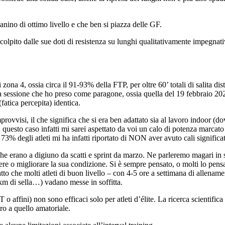
nino di ottimo livello e che ben si piazza delle GF.
lpito dalle sue doti di resistenza su lunghi qualitativamente impegnativ
zona 4, ossia circa il 91-93% della FTP, per oltre 60’ totali di salita distr
a sessione che ho preso come paragone, ossia quella del 19 febbraio 2020
fatica percepita) identica.
vvisi, il che significa che si era ben adattato sia al lavoro indoor (dove
In questo caso infatti mi sarei aspettato da voi un calo di potenza marca
 Il 73% degli atleti mi ha infatti riportato di NON aver avuto cali signifi
 che erano a digiuno da scatti e sprint da marzo. Ne parleremo magari in 
ere o migliorare la sua condizione. Si è sempre pensato, o molti lo pen
to che molti atleti di buon livello – con 4-5 ore a settimana di allenament
 km di sella…) vadano messe in soffitta.
 o affini) non sono efficaci solo per atleti d’élite. La ricerca scientifica
 pro a quello amatoriale.